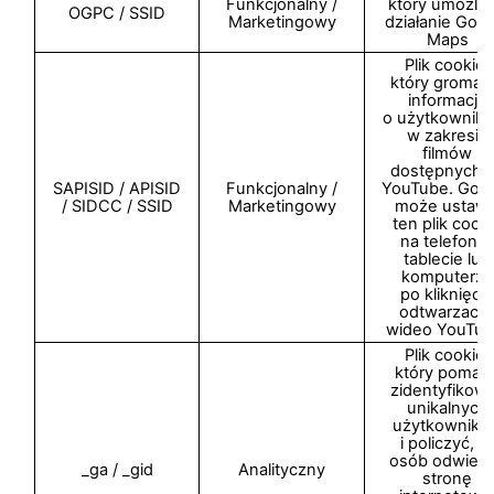
Funkcjonalny /
który umożliw
OGPC / SSID
Marketingowy
działanie Goo
Maps
Plik cookie,
który gromad
informacje
o użytkownik
w zakresie
filmów
dostępnych 
SAPISID / APISID
Funkcjonalny /
YouTube. Goo
/ SIDCC / SSID
Marketingowy
może ustawi
ten plik cook
na telefonie
tablecie lub
komputerze
po kliknięciu
odtwarzacz
wideo YouTub
Plik cookie,
który pomag
zidentyfikow
unikalnych
użytkownikó
i policzyć, il
osób odwied
_ga / _gid
Analityczny
stronę