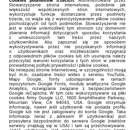
Cookies podmiotów trzecich.
Administrowana przez
Stowarzyszenie strona internetowa, podobnie jak
większość współczesnych stron internetowych,
wykorzystuje funkcje dostarczane przez podmioty
trzecie, co wiąże się z wykorzystywaniem plików cookies
pochodzących od tych podmiotów. Stowarzyszenie nie
jest w stanie uniemożliwić tym stronom czy domenom
zbierania informacji dotyczących sposobu korzystania
z umieszczonych tam treści przez naszych
użytkowników. Aby zapoznać się ze sposobem
wykorzystywania przez nie pozyskanych informacji
o użytkownikach oraz możliwościami rezygnacji
z odpowiednich plików cookies lub ich usunięcia należy
przeczytać warunki korzystania z tych stron w zakresie
prowadzonej polityki prywatności i plików cookies.
Na niniejszej stronie internetowej, w szczególności mogą
być m.in. osadzane treści wideo z serwisu YouTube,
Mapy Google, fonty udostępniane w ramach
repozytorium Google Fonts, moduły analityczne Google
Analytics, rozwiązania związane z bezpieczeństwem
Google reCaptcha. W tym celu wykorzystywane są pliki
cookies firmy Google LLC, 1600 Amphitheatre Parkway,
Mountain View, CA 94043, USA. Google otrzymuje
informację, nawet jeśli użytkownik nie posiada profilu
Google lub nie jest zalogowany do konta Google. Taka
informacja (wraz z adresem IP użytkownika) jest
przesyłana bezpośrednio do serwera Google (niektóre
serwery znajdują się w USA) i tam są przechowywane.