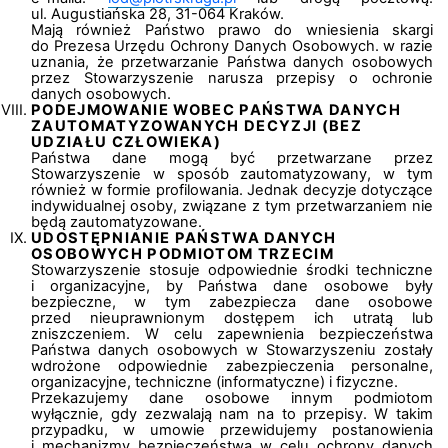
ul. Augustiańska 28, 31-064 Kraków.
Mają również Państwo prawo do wniesienia skargi
do Prezesa Urzędu Ochrony Danych Osobowych. w razie
uznania, że przetwarzanie Państwa danych osobowych
przez Stowarzyszenie narusza przepisy o ochronie
danych osobowych.
PODEJMOWANIE WOBEC PAŃSTWA DANYCH
ZAUTOMATYZOWANYCH DECYZJI (BEZ
UDZIAŁU CZŁOWIEKA)
Państwa dane mogą być przetwarzane przez
Stowarzyszenie w sposób zautomatyzowany, w tym
również w formie profilowania. Jednak decyzje dotyczące
indywidualnej osoby, związane z tym przetwarzaniem nie
będą zautomatyzowane.
UDOSTĘPNIANIE PAŃSTWA DANYCH
OSOBOWYCH PODMIOTOM TRZECIM
Stowarzyszenie stosuje odpowiednie środki techniczne
i organizacyjne, by Państwa dane osobowe były
bezpieczne, w tym zabezpiecza dane osobowe
przed nieuprawnionym dostępem ich utratą lub
zniszczeniem. W celu zapewnienia bezpieczeństwa
Państwa danych osobowych w Stowarzyszeniu zostały
wdrożone odpowiednie zabezpieczenia personalne,
organizacyjne, techniczne (informatyczne) i fizyczne.
Przekazujemy dane osobowe innym podmiotom
wyłącznie, gdy zezwalają nam na to przepisy. W takim
przypadku, w umowie przewidujemy postanowienia
i mechanizmy bezpieczeństwa w celu ochrony danych