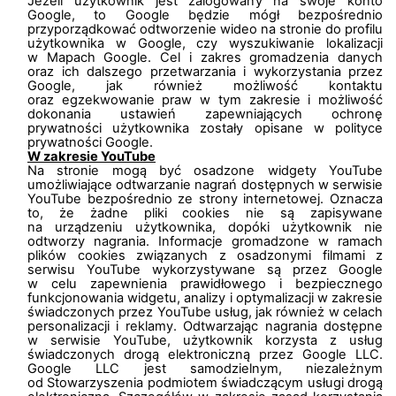
Jeżeli użytkownik jest zalogowany na swoje konto
Google, to Google będzie mógł bezpośrednio
przyporządkować odtworzenie wideo na stronie do profilu
użytkownika w Google, czy wyszukiwanie lokalizacji
w Mapach Google. Cel i zakres gromadzenia danych
oraz ich dalszego przetwarzania i wykorzystania przez
Google, jak również możliwość kontaktu
oraz egzekwowanie praw w tym zakresie i możliwość
dokonania ustawień zapewniających ochronę
prywatności użytkownika zostały opisane w polityce
prywatności Google.
W zakresie YouTube
Na stronie mogą być osadzone widgety YouTube
umożliwiające odtwarzanie nagrań dostępnych w serwisie
YouTube bezpośrednio ze strony internetowej. Oznacza
to, że żadne pliki cookies nie są zapisywane
na urządzeniu użytkownika, dopóki użytkownik nie
odtworzy nagrania. Informacje gromadzone w ramach
plików cookies związanych z osadzonymi filmami z
serwisu YouTube wykorzystywane są przez Google
w celu zapewnienia prawidłowego i bezpiecznego
funkcjonowania widgetu, analizy i optymalizacji w zakresie
świadczonych przez YouTube usług, jak również w celach
personalizacji i reklamy. Odtwarzając nagrania dostępne
w serwisie YouTube, użytkownik korzysta z usług
świadczonych drogą elektroniczną przez Google LLC.
Google LLC jest samodzielnym, niezależnym
od Stowarzyszenia podmiotem świadczącym usługi drogą