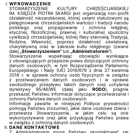
WPROWADZENIE
STOWARZYSZENIE KULTURY CHRZEŚCIJAŃSKIEJ
IM. KSIĘDZA PIOTRA SKARGI jest organizacją non-profit
(działalność niezarobkowa), której celami statutowymi są
pielęgnowanie chrześcijańskich wartości i tradycji narodu
polskiego oraz propagowanie i ochrona religijnej,
etycznej, filozoficznej, prawnej i kulturalnej spuścizny
cywilizacji chrześcijańskiej, której filary stanowią Tradycja,
Rodzina, Własność, poprzez działalność oświatową,
charytatywną oraz w zakresie kultu religijnego (zwane
dalej
„Stowarzyszeniem”
lub
„Administratorem”
).
Stowarzyszenie wypełniając obowiązki wynikające
z obowiązujących przepisów prawa dotyczących ochrony
danych osobowych, w tym Rozporządzenia Parlamentu
Europejskiego i Rady (UE) 2016/679 z dnia 27 kwietnia
2016 r. w sprawie ochrony osób fizycznych w związku
z przetwarzaniem danych osobowych i w sprawie
swobodnego przepływu takich danych oraz uchylenia
dyrektywy 95/46/WE (dalej jako
RODO
), pragnie
przekazać Państwu informacje dotyczące przetwarzania i
ochrony Państwa danych osobowych.
Informacje zawarte w niniejszej Polityce prywatności
pomogą Państwu zrozumieć, jakie dane osobowe zbiera i
przetwarza Stowarzyszenie, w jakim celu są one
wykorzystywane oraz jakie przysługują Państwu prawa
w związku z ochroną danych osobowych.
DANE KONTAKTOWE
Z Administratorem mogą Państwo skontaktować się