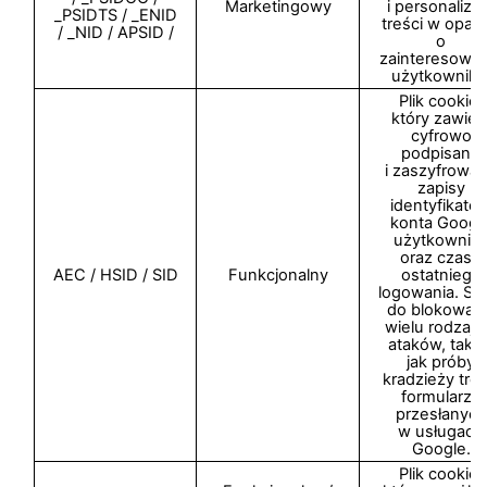
Marketingowy
i personalizac
_PSIDTS / _ENID
treści w oparc
/ _NID / APSID /
o
zainteresowan
użytkownika
Plik cookie,
który zawier
cyfrowo
podpisane
i zaszyfrowa
zapisy
identyfikator
konta Googl
użytkownik
oraz czasu
AEC / HSID / SID
Funkcjonalny
ostatniego
logowania. Sł
do blokowani
wielu rodzaj
ataków, takic
jak próby
kradzieży treś
formularzy
przesłanych
w usługach
Google.
Plik cookie,