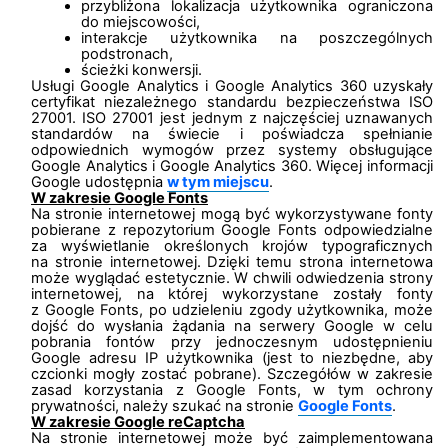
przybliżona lokalizacja użytkownika ograniczona
do miejscowości,
interakcje użytkownika na poszczególnych
podstronach,
ścieżki konwersji.
Usługi Google Analytics i Google Analytics 360 uzyskały
certyfikat niezależnego standardu bezpieczeństwa ISO
27001. ISO 27001 jest jednym z najczęściej uznawanych
standardów na świecie i poświadcza spełnianie
odpowiednich wymogów przez systemy obsługujące
Google Analytics i Google Analytics 360. Więcej informacji
Google udostępnia
w tym miejscu
.
W zakresie Google Fonts
Na stronie internetowej mogą być wykorzystywane fonty
pobierane z repozytorium Google Fonts odpowiedzialne
za wyświetlanie określonych krojów typograficznych
na stronie internetowej. Dzięki temu strona internetowa
może wyglądać estetycznie. W chwili odwiedzenia strony
internetowej, na której wykorzystane zostały fonty
z Google Fonts, po udzieleniu zgody użytkownika, może
dojść do wysłania żądania na serwery Google w celu
pobrania fontów przy jednoczesnym udostępnieniu
Google adresu IP użytkownika (jest to niezbędne, aby
czcionki mogły zostać pobrane). Szczegółów w zakresie
zasad korzystania z Google Fonts, w tym ochrony
prywatności, należy szukać na stronie
Google Fonts
.
W zakresie Google reCaptcha
Na stronie internetowej może być zaimplementowana