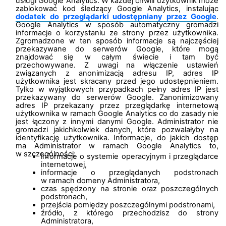
usługi Google Analytics. W każdej chwili użytkownik może
zablokować kod śledzący Google Analytics, instalując
dodatek do przeglądarki udostępniany przez Google
.
Google Analytics w sposób automatyczny gromadzi
informacje o korzystaniu ze strony przez użytkownika.
Zgromadzone w ten sposób informacje są najczęściej
przekazywane do serwerów Google, które mogą
znajdować się w całym świecie i tam być
przechowywane. Z uwagi na włączenie ustawień
związanych z anonimizacją adresu IP, adres IP
użytkownika jest skracany przed jego udostępnieniem.
Tylko w wyjątkowych przypadkach pełny adres IP jest
przekazywany do serwerów Google. Zanonimizowany
adres IP przekazany przez przeglądarkę internetową
użytkownika w ramach Google Analytics co do zasady nie
jest łączony z innymi danymi Google. Administrator nie
gromadzi jakichkolwiek danych, które pozwalałyby na
identyfikację użytkownika. Informacje, do jakich dostęp
ma Administrator w ramach Google Analytics to,
w szczególności:
informacje o systemie operacyjnym i przeglądarce
internetowej,
informacje o przeglądanych podstronach
w ramach domeny Administratora,
czas spędzony na stronie oraz poszczególnych
podstronach,
przejścia pomiędzy poszczególnymi podstronami,
źródło, z którego przechodzisz do strony
Administratora,