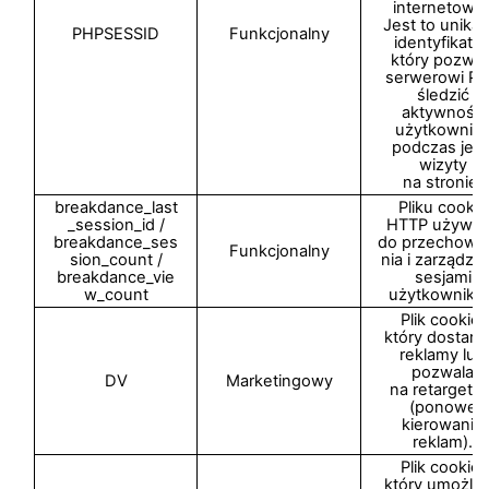
internetowej
Jest to unikal
PHPSESSID
Funkcjonalny
identyfikator
który pozwal
serwerowi P
śledzić
aktywność
użytkownik
podczas jeg
wizyty
na stronie.
breakdance_last
Pliku cookie
_session_id /
HTTP używa
breakdance_ses
do przechowy
Funkcjonalny
sion_count /
nia i zarządza
breakdance_vie
sesjami
w_count
użytkownikó
Plik cookie,
który dostarc
reklamy lub
pozwala
DV
Marketingowy
na retargetin
(ponowe
kierowanie
reklam).
Plik cookie,
który umożliw