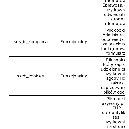
internetową
Sprawdza, cz
użytkownik
odwiedził ju
stronę
internetową
Plik cookie
Administrato
odpowiedzial
ses_id_kampania
Funkcjonalny
za prawidłow
funkcjonowan
formularzy
Plik cookie,
który zapisuj
udzielone prz
użytkownik
skch_cookies
Funkcjonalny
zgody i ich
zakres
na przetwarza
plików cooki
Plik cookie
używany prz
PHP
do identyfikac
sesji
użytkownik
na stronie