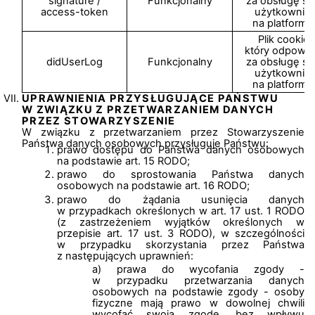
signature /
Funkcjonalny
za obsługę ses
access-token
użytkownik
na platformie
Plik cookie,
który odpowia
didUserLog
Funkcjonalny
za obsługę ses
użytkownik
na platformie
UPRAWNIENIA PRZYSŁUGUJĄCE PAŃSTWU
W ZWIĄZKU Z PRZETWARZANIEM DANYCH
PRZEZ STOWARZYSZENIE
W związku z przetwarzaniem przez Stowarzyszenie
Państwa danych osobowych przysługuje Państwu:
prawo dostępu do Państwa danych osobowych
na podstawie art. 15 RODO;
prawo do sprostowania Państwa danych
osobowych na podstawie art. 16 RODO;
prawo do żądania usunięcia danych
w przypadkach określonych w art. 17 ust. 1 RODO
(z zastrzeżeniem wyjątków określonych w
przepisie art. 17 ust. 3 RODO), w szczególności
w przypadku skorzystania przez Państwa
z następujących uprawnień:
prawa do wycofania zgody -
w przypadku przetwarzania danych
osobowych na podstawie zgody - osoby
fizyczne mają prawo w dowolnej chwili
wycofać swoją zgodę, bez wpływu