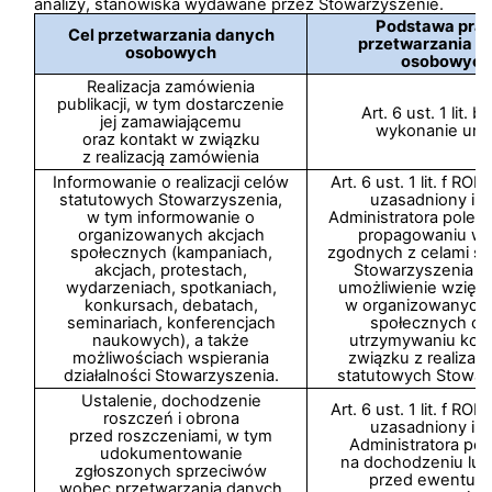
analizy, stanowiska wydawane przez Stowarzyszenie.
Podstawa pra
Cel przetwarzania danych
przetwarzania d
osobowych
osobowych
Realizacja zamówienia
publikacji, w tym dostarczenie
Art. 6 ust. 1 lit. 
jej zamawiającemu
wykonanie um
oraz kontakt w związku
z realizacją zamówienia
Informowanie o realizacji celów
Art. 6 ust. 1 lit. f R
statutowych Stowarzyszenia,
uzasadniony int
w tym informowanie o
Administratora polega
organizowanych akcjach
propagowaniu wa
społecznych (kampaniach,
zgodnych z celami st
akcjach, protestach,
Stowarzyszenia p
wydarzeniach, spotkaniach,
umożliwienie wzięci
konkursach, debatach,
w organizowanych 
seminariach, konferencjach
społecznych ora
naukowych), a także
utrzymywaniu kon
możliwościach wspierania
związku z realizac
działalności Stowarzyszenia.
statutowych Stowar
Ustalenie, dochodzenie
Art. 6 ust. 1 lit. f R
roszczeń i obrona
uzasadniony int
przed roszczeniami, w tym
Administratora pol
udokumentowanie
na dochodzeniu lub
zgłoszonych sprzeciwów
przed ewentual
wobec przetwarzania danych