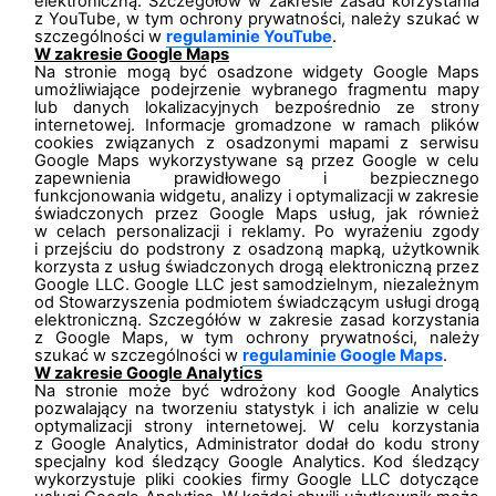
elektroniczną. Szczegółów w zakresie zasad korzystania
z YouTube, w tym ochrony prywatności, należy szukać w
szczególności w
regulaminie YouTube
.
W zakresie Google Maps
Na stronie mogą być osadzone widgety Google Maps
umożliwiające podejrzenie wybranego fragmentu mapy
lub danych lokalizacyjnych bezpośrednio ze strony
internetowej. Informacje gromadzone w ramach plików
cookies związanych z osadzonymi mapami z serwisu
Google Maps wykorzystywane są przez Google w celu
zapewnienia prawidłowego i bezpiecznego
funkcjonowania widgetu, analizy i optymalizacji w zakresie
świadczonych przez Google Maps usług, jak również
w celach personalizacji i reklamy. Po wyrażeniu zgody
i przejściu do podstrony z osadzoną mapką, użytkownik
korzysta z usług świadczonych drogą elektroniczną przez
Google LLC. Google LLC jest samodzielnym, niezależnym
od Stowarzyszenia podmiotem świadczącym usługi drogą
elektroniczną. Szczegółów w zakresie zasad korzystania
z Google Maps, w tym ochrony prywatności, należy
szukać w szczególności w
regulaminie Google Maps
.
W zakresie Google Analytics
Na stronie może być wdrożony kod Google Analytics
pozwalający na tworzeniu statystyk i ich analizie w celu
optymalizacji strony internetowej. W celu korzystania
z Google Analytics, Administrator dodał do kodu strony
specjalny kod śledzący Google Analytics. Kod śledzący
wykorzystuje pliki cookies firmy Google LLC dotyczące