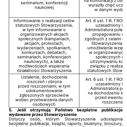
na komunikacji z osob
seminarium, konferencji
wyraziły chęć ucze
naukowej
w danym wydarz
Informowanie o realizacji celów
Art. 6 ust. 1 lit. f R
statutowych Stowarzyszenia,
uzasadniony int
w tym informowanie o
Administratora polega
organizowanych akcjach
propagowaniu wa
społecznych (kampaniach,
zgodnych z celami st
akcjach, protestach,
Stowarzyszenia p
wydarzeniach, spotkaniach,
umożliwienie wzięci
konkursach, debatach,
w organizowanych 
seminariach, konferencjach
społecznych ora
naukowych), a także
utrzymywaniu kon
możliwościach wspierania
związku z realizac
działalności Stowarzyszenia
statutowych Stowar
Ustalenie, dochodzenie
Art. 6 ust. 1 lit. f R
roszczeń i obrona
uzasadniony int
przed roszczeniami, w tym
Administratora pol
udokumentowanie
na dochodzeniu lub
zgłoszonych sprzeciwów
przed ewentual
wobec przetwarzania danych
roszczeniam
osobowych
5. Jeśli otrzymują Państwo bezpłatne publikacje
wydawane przez Stowarzyszenie
Dotyczy osób, którym Stowarzyszenie udostępnia
bezpłatne publikacje, książki, raporty, biuletyny, broszury,