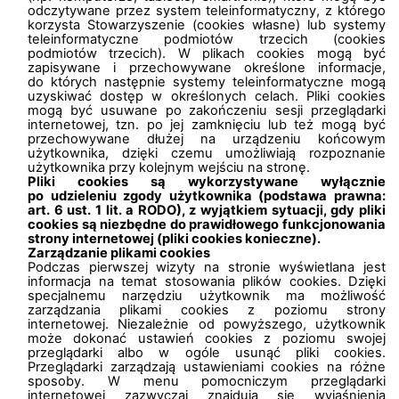
odczytywane przez system teleinformatyczny, z którego
korzysta Stowarzyszenie (cookies własne) lub systemy
teleinformatyczne podmiotów trzecich (cookies
podmiotów trzecich). W plikach cookies mogą być
zapisywane i przechowywane określone informacje,
do których następnie systemy teleinformatyczne mogą
uzyskiwać dostęp w określonych celach. Pliki cookies
mogą być usuwane po zakończeniu sesji przeglądarki
internetowej, tzn. po jej zamknięciu lub też mogą być
przechowywane dłużej na urządzeniu końcowym
użytkownika, dzięki czemu umożliwiają rozpoznanie
użytkownika przy kolejnym wejściu na stronę.
Pliki cookies są wykorzystywane wyłącznie
po udzieleniu zgody użytkownika (podstawa prawna:
art. 6 ust. 1 lit. a RODO), z wyjątkiem sytuacji, gdy pliki
cookies są niezbędne do prawidłowego funkcjonowania
strony internetowej (pliki cookies konieczne).
Zarządzanie plikami cookies
Podczas pierwszej wizyty na stronie wyświetlana jest
informacja na temat stosowania plików cookies. Dzięki
specjalnemu narzędziu użytkownik ma możliwość
zarządzania plikami cookies z poziomu strony
internetowej. Niezależnie od powyższego, użytkownik
może dokonać ustawień cookies z poziomu swojej
przeglądarki albo w ogóle usunąć pliki cookies.
Przeglądarki zarządzają ustawieniami cookies na różne
sposoby. W menu pomocniczym przeglądarki
internetowej zazwyczaj znajdują się wyjaśnienia