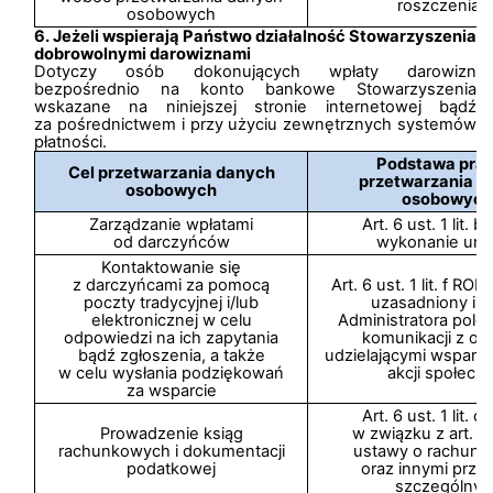
roszczeniam
osobowych
6. Jeżeli wspierają Państwo działalność Stowarzyszenia
dobrowolnymi darowiznami
Dotyczy osób dokonujących wpłaty darowizn
bezpośrednio na konto bankowe Stowarzyszenia
wskazane na niniejszej stronie internetowej bądź
za pośrednictwem i przy użyciu zewnętrznych systemów
płatności.
Podstawa pra
Cel przetwarzania danych
przetwarzania d
osobowych
osobowych
Zarządzanie wpłatami
Art. 6 ust. 1 lit. 
od darczyńców
wykonanie um
Kontaktowanie się
z darczyńcami za pomocą
Art. 6 ust. 1 lit. f R
poczty tradycyjnej i/lub
uzasadniony int
elektronicznej w celu
Administratora pole
odpowiedzi na ich zapytania
komunikacji z os
bądź zgłoszenia, a także
udzielającymi wsparci
w celu wysłania podziękowań
akcji społeczn
za wsparcie
Art. 6 ust. 1 lit. 
Prowadzenie ksiąg
w związku z art. 74
rachunkowych i dokumentacji
ustawy o rachunk
podatkowej
oraz innymi prze
szczególnym