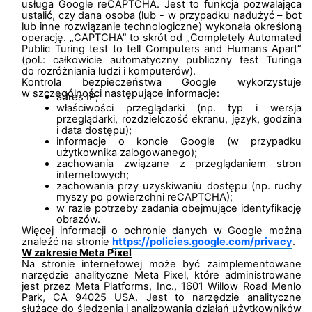
usługa Google reCAPTCHA. Jest to funkcja pozwalająca
ustalić, czy dana osoba (lub - w przypadku nadużyć – bot
lub inne rozwiązanie technologiczne) wykonała określoną
operację. „CAPTCHA” to skrót od „Completely Automated
Public Turing test to tell Computers and Humans Apart”
(pol.: całkowicie automatyczny publiczny test Turinga
do rozróżniania ludzi i komputerów).
Kontrola bezpieczeństwa Google wykorzystuje
w szczególności następujące informacje:
adres IP;
właściwości przeglądarki (np. typ i wersja
przeglądarki, rozdzielczość ekranu, język, godzina
i data dostępu);
informacje o koncie Google (w przypadku
użytkownika zalogowanego);
zachowania związane z przeglądaniem stron
internetowych;
zachowania przy uzyskiwaniu dostępu (np. ruchy
myszy po powierzchni reCAPTCHA);
w razie potrzeby zadania obejmujące identyfikację
obrazów.
Więcej informacji o ochronie danych w Google można
znaleźć na stronie
https://policies.google.com/privacy
.
W zakresie Meta Pixel
Na stronie internetowej może być zaimplementowane
narzędzie analityczne Meta Pixel, które administrowane
jest przez Meta Platforms, Inc., 1601 Willow Road Menlo
Park, CA 94025 USA. Jest to narzędzie analityczne
służące do śledzenia i analizowania działań użytkowników