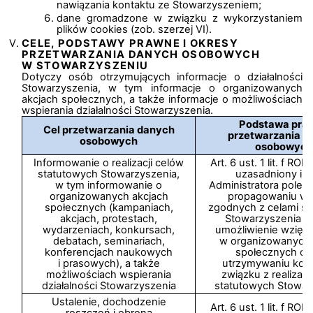
nawiązania kontaktu ze Stowarzyszeniem;
dane gromadzone w związku z wykorzystaniem
plików cookies (zob. szerzej VI).
CELE, PODSTAWY PRAWNE I OKRESY
PRZETWARZANIA DANYCH OSOBOWYCH
W STOWARZYSZENIU
Dotyczy osób otrzymujących informacje o działalności
Stowarzyszenia, w tym informacje o organizowanych
akcjach społecznych, a także informacje o możliwościach
wspierania działalności Stowarzyszenia.
Podstawa pra
Cel przetwarzania danych
przetwarzania d
osobowych
osobowych
Informowanie o realizacji celów
Art. 6 ust. 1 lit. f R
statutowych Stowarzyszenia,
uzasadniony int
w tym informowanie o
Administratora polega
organizowanych akcjach
propagowaniu wa
społecznych (kampaniach,
zgodnych z celami st
akcjach, protestach,
Stowarzyszenia p
wydarzeniach, konkursach,
umożliwienie wzięci
debatach, seminariach,
w organizowanych 
konferencjach naukowych
społecznych ora
i prasowych), a także
utrzymywaniu kon
możliwościach wspierania
związku z realizac
działalności Stowarzyszenia
statutowych Stowar
Ustalenie, dochodzenie
Art. 6 ust. 1 lit. f R
roszczeń i obrona