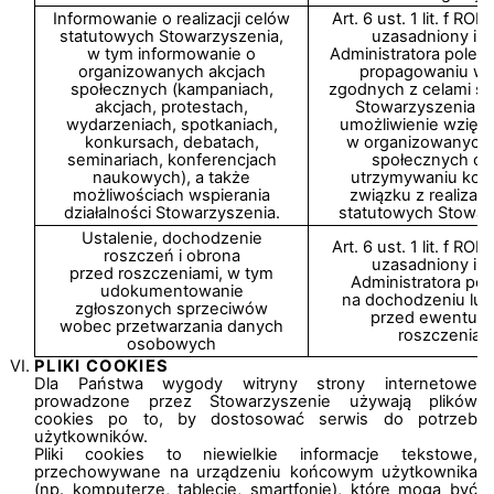
Informowanie o realizacji celów
Art. 6 ust. 1 lit. f R
statutowych Stowarzyszenia,
uzasadniony int
w tym informowanie o
Administratora polega
organizowanych akcjach
propagowaniu wa
społecznych (kampaniach,
zgodnych z celami st
akcjach, protestach,
Stowarzyszenia p
wydarzeniach, spotkaniach,
umożliwienie wzięci
konkursach, debatach,
w organizowanych 
seminariach, konferencjach
społecznych ora
naukowych), a także
utrzymywaniu kon
możliwościach wspierania
związku z realizac
działalności Stowarzyszenia.
statutowych Stowar
Ustalenie, dochodzenie
Art. 6 ust. 1 lit. f R
roszczeń i obrona
uzasadniony int
przed roszczeniami, w tym
Administratora pol
udokumentowanie
na dochodzeniu lub
zgłoszonych sprzeciwów
przed ewentual
wobec przetwarzania danych
roszczeniam
osobowych
PLIKI COOKIES
Dla Państwa wygody witryny strony internetowe
prowadzone przez Stowarzyszenie używają plików
cookies po to, by dostosować serwis do potrzeb
użytkowników.
Pliki cookies to niewielkie informacje tekstowe,
przechowywane na urządzeniu końcowym użytkownika
(np. komputerze, tablecie, smartfonie), które mogą być