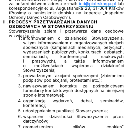
za pośrednictwem adresu e-mail:
iod@piotrskarga.pl
lub
korespondencyjnie: ul. Augustiańska 28, 31-064 Kraków
(Prosimy o naniesienie dopisku na kopercie „Inspektor
Ochrony Danych Osobowych”).
PROCESY PRZETWARZANIA DANYCH
OSOBOWYCH W STOWARZYSZENIU
Stowarzyszenie zbiera i przetwarza dane osobowe
w związku z:
informowaniem o działalności Stowarzyszenia,
w tym informowaniem o organizowanych akcjach
społecznych (kampaniach medialnych, petycjach,
wydarzeniach publicznych, konkursach, debatach,
seminariach, konferencjach naukowych
i prasowych), a także informowaniem
o możliwościach wspierania działalności
Stowarzyszenia;
prowadzonymi akcjami społecznymi (zbieraniem
podpisów pod akcjami, protestami etc.);
nawiązywaniem kontaktu za pośrednictwem
formularzy kontaktowych dostępnych na niniejszej
stronie internetowej;
organizacją wydarzeń, debat, seminariów,
konferencji;
udostępnianiem publikacji Stowarzyszenia;
wsparciem działalności Stowarzyszenia przez
darczyńców;
gromadzeniem plików „cookies”