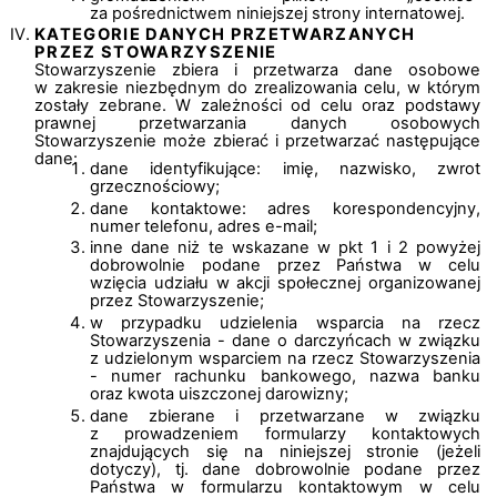
za pośrednictwem niniejszej strony internatowej.
KATEGORIE DANYCH PRZETWARZANYCH
PRZEZ STOWARZYSZENIE
Stowarzyszenie zbiera i przetwarza dane osobowe
w zakresie niezbędnym do zrealizowania celu, w którym
zostały zebrane. W zależności od celu oraz podstawy
prawnej przetwarzania danych osobowych
Stowarzyszenie może zbierać i przetwarzać następujące
dane:
dane identyfikujące: imię, nazwisko, zwrot
grzecznościowy;
dane kontaktowe: adres korespondencyjny,
numer telefonu, adres e-mail;
inne dane niż te wskazane w pkt 1 i 2 powyżej
dobrowolnie podane przez Państwa w celu
wzięcia udziału w akcji społecznej organizowanej
przez Stowarzyszenie;
w przypadku udzielenia wsparcia na rzecz
Stowarzyszenia - dane o darczyńcach w związku
z udzielonym wsparciem na rzecz Stowarzyszenia
- numer rachunku bankowego, nazwa banku
oraz kwota uiszczonej darowizny;
dane zbierane i przetwarzane w związku
z prowadzeniem formularzy kontaktowych
znajdujących się na niniejszej stronie (jeżeli
dotyczy), tj. dane dobrowolnie podane przez
Państwa w formularzu kontaktowym w celu