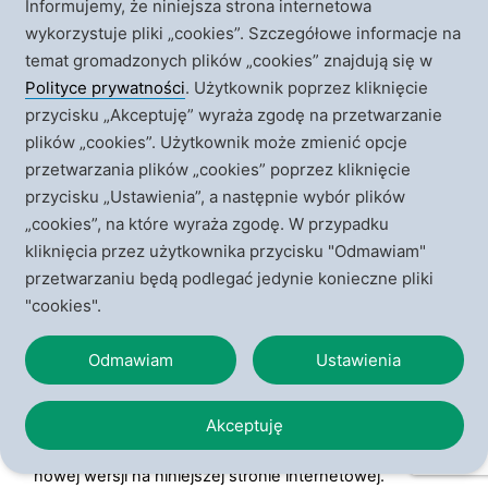
Informujemy, że niniejsza strona internetowa
serwisy społecznościowe. Nie mamy wpływu
na przetwarzanie danych osobowych na takich
wykorzystuje pliki „cookies”. Szczegółowe informacje na
zewnętrznych stronach internetowych. Za te aspekty
odpowiada dostawca danej strony internetowej. Dlatego
temat gromadzonych plików „cookies” znajdują się w
prosimy o zapoznawanie się z warunkami korzystania i
Polityce prywatności
. Użytkownik poprzez kliknięcie
informacjami o ochronie prywatności na zewnętrznych
stronach internetowych w celu uzyskania bardziej
przycisku „Akceptuję” wyraża zgodę na przetwarzanie
precyzyjnych informacji o przetwarzaniu danych
plików „cookies”. Użytkownik może zmienić opcje
osobowych na takich stronach.
Stowarzyszenie może przekazywać Państwa dane
przetwarzania plików „cookies” poprzez kliknięcie
osobowe do państw spoza Europejskiego Obszaru
przycisku „Ustawienia”, a następnie wybór plików
Gospodarczego i organizacji międzynarodowych, co jest
związane z korzystaniem z rozwiązań technologicznych
„cookies”, na które wyraża zgodę. W przypadku
zewnętrznych podmiotów (np. Google LLC).
Stowarzyszenie zapewnia, że dane będą przekazywane
kliknięcia przez użytkownika przycisku "Odmawiam"
do państw, wobec których Komisja Europejska wydała
przetwarzaniu będą podlegać jedynie konieczne pliki
decyzje o spełnianiu przez nie odpowiedniego stopnia
ochrony danych osobowych i/lub z zachowaniem
"cookies".
wszelkich wymogów prawnych, w tym na podstawie
stosownej umowy, zawierającej klauzule ochrony danych
przyjęte przez Komisję Europejską, zapewniając
Odmawiam
Ustawienia
odpowiedni sposób zabezpieczenia przekazywanych
danych osobowych.
ZMIANY NINIEJSZEJ POLITYKI PRYWATNOŚCI
Mając na uwadze zasadę przejrzystości Stowarzyszenie
Akceptuję
będzie regularnie dokonywał przeglądu i aktualizacji
powyższej Polityki prywatności poprzez opublikowanie jej
nowej wersji na niniejszej stronie internetowej.