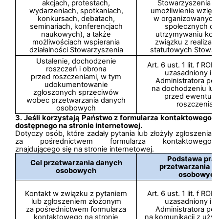
akcjach, protestach,
Stowarzyszenia p
wydarzeniach, spotkaniach,
umożliwienie wzięci
konkursach, debatach,
w organizowanych 
seminariach, konferencjach
społecznych ora
naukowych), a także
utrzymywaniu kon
możliwościach wspierania
związku z realizac
działalności Stowarzyszenia
statutowych Stowar
Ustalenie, dochodzenie
Art. 6 ust. 1 lit. f R
roszczeń i obrona
uzasadniony int
przed roszczeniami, w tym
Administratora pol
udokumentowanie
na dochodzeniu lub
zgłoszonych sprzeciwów
przed ewentual
wobec przetwarzania danych
roszczeniam
osobowych
3. Jeśli korzystają Państwo z formularza kontaktowego
dostępnego na stronie internetowej.
Dotyczy osób, które zadały pytania lub złożyły zgłoszenia
za pośrednictwem formularza kontaktowego
znajdującego się na stronie internetowej.
Podstawa pra
Cel przetwarzania danych
przetwarzania d
osobowych
osobowych
Kontakt w związku z pytaniem
Art. 6 ust. 1 lit. f R
lub zgłoszeniem złożonym
uzasadniony int
za pośrednictwem formularza
Administratora pol
kontaktowego na stronie
na komunikacji z uży