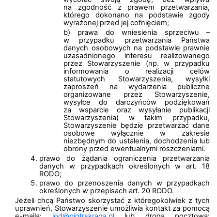
na zgodność z prawem przetwarzania,
którego dokonano na podstawie zgody
wyrażonej przed jej cofnięciem;
prawa do wniesienia sprzeciwu –
w przypadku przetwarzania Państwa
danych osobowych na podstawie prawnie
uzasadnionego interesu realizowanego
przez Stowarzyszenie (np. w przypadku
informowania o realizacji celów
statutowych Stowarzyszenia, wysyłki
zaproszeń na wydarzenia publiczne
organizowane przez Stowarzyszenie,
wysyłce do darczyńców podziękowań
za wsparcie oraz wysyłanie publikacji
Stowarzyszenia) w takim przypadku,
Stowarzyszenie będzie przetwarzać dane
osobowe wyłącznie w zakresie
niezbędnym do ustalenia, dochodzenia lub
obrony przed ewentualnymi roszczeniami.
prawo do żądania ograniczenia przetwarzania
danych w przypadkach określonych w art. 18
RODO;
prawo do przenoszenia danych w przypadkach
określonych w przepisach art. 20 RODO.
Jeżeli chcą Państwo skorzystać z któregokolwiek z tych
uprawnień, Stowarzyszenie umożliwia kontakt za pomocą
e-maila:
iod@piotrskraga.pl
lub drogą pocztową: