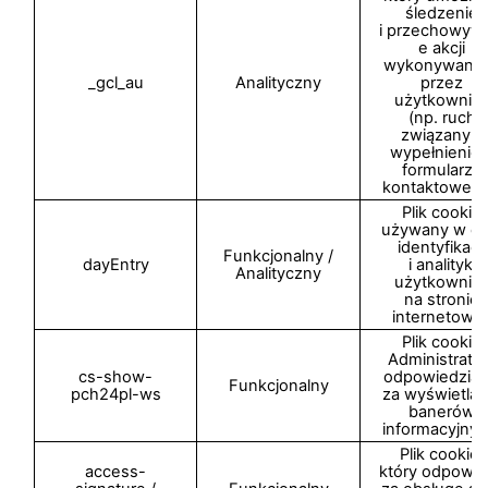
śledzenie
i przechowyw
e akcji
wykonywany
_gcl_au
Analityczny
przez
użytkownik
(np. ruch
związany z
wypełnienie
formularza
kontaktowego
Plik cookie
używany w ce
identyfikacji
Funkcjonalny /
dayEntry
i analityki
Analityczny
użytkownik
na stronie
internetowej
Plik cookie
Administrato
cs-show-
odpowiedzial
Funkcjonalny
pch24pl-ws
za wyświetlan
banerów
informacyjnyc
Plik cookie,
access-
który odpowia