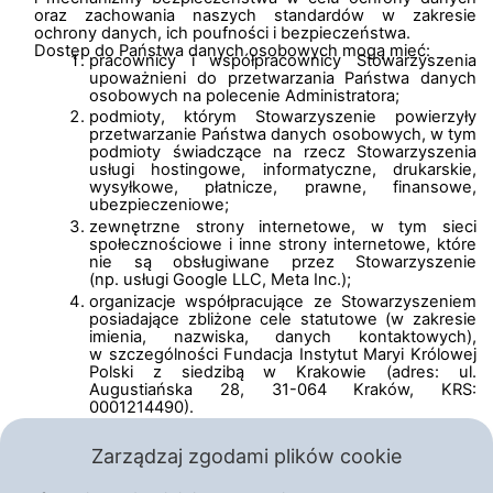
oraz zachowania naszych standardów w zakresie
ochrony danych, ich poufności i bezpieczeństwa.
Dostęp do Państwa danych osobowych mogą mieć:
pracownicy i współpracownicy Stowarzyszenia
upoważnieni do przetwarzania Państwa danych
osobowych na polecenie Administratora;
podmioty, którym Stowarzyszenie powierzyły
przetwarzanie Państwa danych osobowych, w tym
podmioty świadczące na rzecz Stowarzyszenia
usługi hostingowe, informatyczne, drukarskie,
wysyłkowe, płatnicze, prawne, finansowe,
ubezpieczeniowe;
zewnętrzne strony internetowe, w tym sieci
społecznościowe i inne strony internetowe, które
nie są obsługiwane przez Stowarzyszenie
(np. usługi Google LLC, Meta Inc.);
organizacje współpracujące ze Stowarzyszeniem
posiadające zbliżone cele statutowe (w zakresie
imienia, nazwiska, danych kontaktowych),
w szczególności Fundacja Instytut Maryi Królowej
Polski z siedzibą w Krakowie (adres: ul.
Augustiańska 28, 31-064 Kraków, KRS:
0001214490).
Poprzez linki na stronie internetowej użytkownik może
dotrzeć do zewnętrznych stron internetowych, które nie
Zarządzaj zgodami plików cookie
są obsługiwane przez Stowarzyszenie. Mogą to być
np. strony internetowe organizacji partnerskich czy