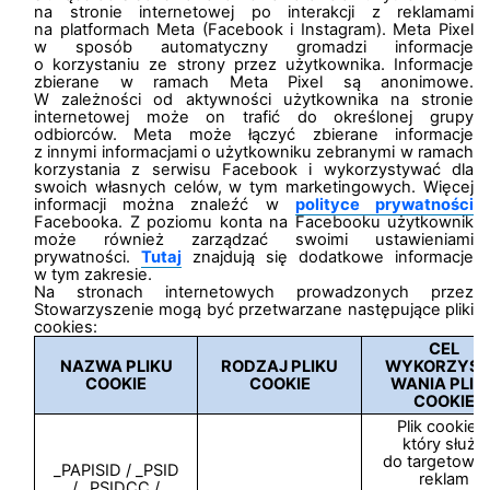
na stronie internetowej po interakcji z reklamami
na platformach Meta (Facebook i Instagram). Meta Pixel
w sposób automatyczny gromadzi informacje
o korzystaniu ze strony przez użytkownika. Informacje
zbierane w ramach Meta Pixel są anonimowe.
W zależności od aktywności użytkownika na stronie
internetowej może on trafić do określonej grupy
odbiorców. Meta może łączyć zbierane informacje
z innymi informacjami o użytkowniku zebranymi w ramach
korzystania z serwisu Facebook i wykorzystywać dla
swoich własnych celów, w tym marketingowych. Więcej
informacji można znaleźć w
polityce prywatności
Facebooka. Z poziomu konta na Facebooku użytkownik
może również zarządzać swoimi ustawieniami
prywatności.
Tutaj
znajdują się dodatkowe informacje
w tym zakresie.
Na stronach internetowych prowadzonych przez
Stowarzyszenie mogą być przetwarzane następujące pliki
cookies:
CEL
NAZWA PLIKU
RODZAJ PLIKU
WYKORZYS
COOKIE
COOKIE
WANIA PLIK
COOKIE
Plik cookies,
który służy
do targetowan
_PAPISID / _PSID
reklam
/ _PSIDCC /