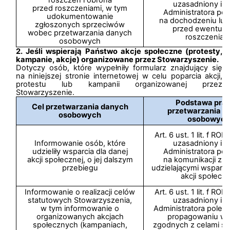
uzasadniony int
przed roszczeniami, w tym
Administratora pol
udokumentowanie
na dochodzeniu lub
zgłoszonych sprzeciwów
przed ewentual
wobec przetwarzania danych
roszczeniam
osobowych
2. Jeśli wspierają Państwo akcje społeczne (protesty,
kampanie, akcje) organizowane przez Stowarzyszenie.
Dotyczy osób, które wypełniły formularz znajdujący się
na niniejszej stronie internetowej w celu poparcia akcji,
protestu lub kampanii organizowanej przez
Stowarzyszenie.
Podstawa pra
Cel przetwarzania danych
przetwarzania d
osobowych
osobowych
Art. 6 ust. 1 lit. f R
Informowanie osób, które
uzasadniony int
udzieliły wsparcia dla danej
Administratora pol
akcji społecznej, o jej dalszym
na komunikacji z 
przebiegu
udzielającymi wsparci
akcji społeczn
Informowanie o realizacji celów
Art. 6 ust. 1 lit. f R
statutowych Stowarzyszenia,
uzasadniony int
w tym informowanie o
Administratora polega
organizowanych akcjach
propagowaniu wa
społecznych (kampaniach,
zgodnych z celami st