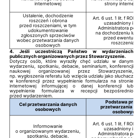
internetowej
strony internet
Ustalenie, dochodzenie
Art. 6 ust. 1 lit. f R
roszczeń i obrona
uzasadniony int
przed roszczeniami, w tym
Administratora pol
udokumentowanie
na dochodzeniu lub
zgłoszonych sprzeciwów
przed ewentual
wobec przetwarzania danych
roszczeniam
osobowych
4. Jeśli uczestniczą Państwo w wydarzeniach
publicznych organizowanych przez Stowarzyszenie.
Dotyczy osób, które wyraziły chęć udziału w danym
wydarzeniu, spotkaniu, debacie, seminarium, konferencji
naukowej organizowanej przez Stowarzyszenie,
np. wygłoszenia referatu lub wzięcia udziału jako słuchacz
w konferencji przez wypełnienie formularza na stronie
internetowej informującej o danej konferencji lub
wypełnienie formularza w recepcji bezpośrednio
przed wydarzeniem.
Podstawa pra
Cel przetwarzania danych
przetwarzania d
osobowych
osobowych
Art. 6 ust. 1 lit. f R
Informowanie
uzasadniony int
o organizowanym wydarzeniu,
Administratora pol
spotkaniu, debacie,