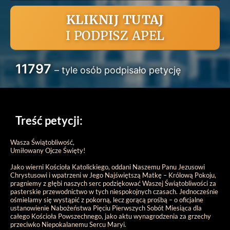
KLIKNIJ TUTAJ
I PODPISZ APEL
11797
– tyle osób podpisało petycję
Treść petycji:
Wasza Świątobliwość,
Umiłowany Ojcze Święty!
Jako wierni Kościoła Katolickiego, oddani Naszemu Panu Jezusowi
Chrystusowi i wpatrzeni w Jego Najświętszą Matkę – Królową Pokoju,
pragniemy z głębi naszych serc podziękować Waszej Świątobliwości za
pasterskie przewodnictwo w tych niespokojnych czasach. Jednocześnie
ośmielamy się wystąpić z pokorną, lecz gorącą prośbą – o oficjalne
ustanowienie Nabożeństwa Pięciu Pierwszych Sobót Miesiąca dla
całego Kościoła Powszechnego, jako aktu wynagrodzenia za grzechy
przeciwko Niepokalanemu Sercu Maryi.