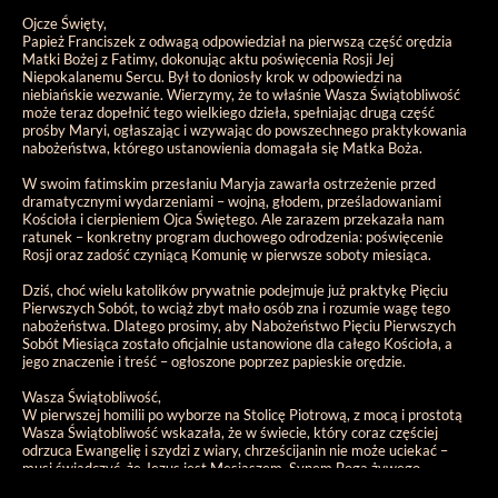
Ojcze Święty,
Papież Franciszek z odwagą odpowiedział na pierwszą część orędzia
Matki Bożej z Fatimy, dokonując aktu poświęcenia Rosji Jej
Niepokalanemu Sercu. Był to doniosły krok w odpowiedzi na
niebiańskie wezwanie. Wierzymy, że to właśnie Wasza Świątobliwość
może teraz dopełnić tego wielkiego dzieła, spełniając drugą część
prośby Maryi, ogłaszając i wzywając do powszechnego praktykowania
nabożeństwa, którego ustanowienia domagała się Matka Boża.
W swoim fatimskim przesłaniu Maryja zawarła ostrzeżenie przed
dramatycznymi wydarzeniami – wojną, głodem, prześladowaniami
Kościoła i cierpieniem Ojca Świętego. Ale zarazem przekazała nam
ratunek – konkretny program duchowego odrodzenia: poświęcenie
Rosji oraz zadość czyniącą Komunię w pierwsze soboty miesiąca.
Dziś, choć wielu katolików prywatnie podejmuje już praktykę Pięciu
Pierwszych Sobót, to wciąż zbyt mało osób zna i rozumie wagę tego
nabożeństwa. Dlatego prosimy, aby Nabożeństwo Pięciu Pierwszych
Sobót Miesiąca zostało oficjalnie ustanowione dla całego Kościoła, a
jego znaczenie i treść – ogłoszone poprzez papieskie orędzie.
Wasza Świątobliwość,
W pierwszej homilii po wyborze na Stolicę Piotrową, z mocą i prostotą
Wasza Świątobliwość wskazała, że w świecie, który coraz częściej
odrzuca Ewangelię i szydzi z wiary, chrześcijanin nie może uciekać –
musi świadczyć, że Jezus jest Mesjaszem, Synem Boga żywego.
Właśnie w takim świecie – poranionym przez grzech, zagubienie i